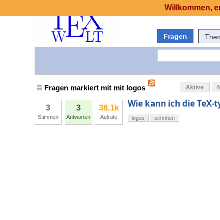
Willkommen, er
Fragen
The
Fragen markiert mit mit logos
Aktive
Wie kann ich die TeX-
3
3
38.1k
Stimmen
Antworten
Aufrufe
logos
schriften