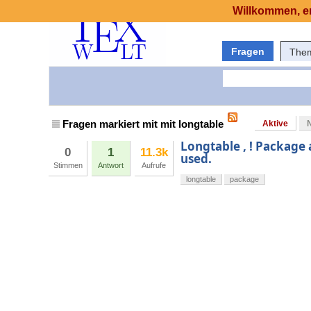
Willkommen, er
Fragen
The
Fragen markiert mit mit longtable
Aktive
Longtable , ! Package 
0
1
11.3k
used.
Stimmen
Antwort
Aufrufe
longtable
package