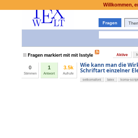
Willkommen, er
Fragen
The
Fragen markiert mit mit lsstyle
Aktive
Wie kann man die Wir
0
1
3.5k
Schriftart einzelner 
Stimmen
Antwort
Aufrufe
setkomafont
latex
koma-scrip