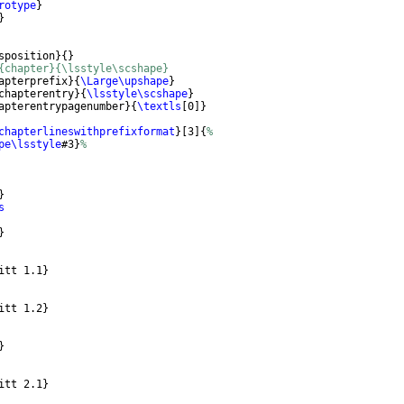
rotype
}
}
sposition
}
{
}
{chapter}{\lsstyle\scshape}
apterprefix
}
{
\Large\upshape
}
chapterentry
}
{
\lsstyle\scshape
}
apterentrypagenumber
}
{
\textls
[
0
]}
chapterlineswithprefixformat
}
[
3
]
{
%
pe\lsstyle
#3
}
%
}
s
}
itt 1.1
}
itt 1.2
}
}
itt 2.1
}