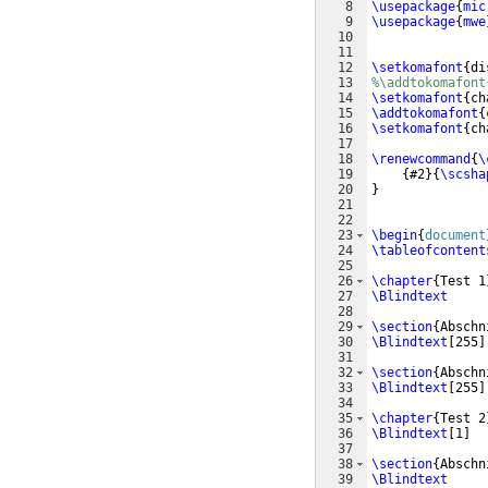
8
\usepackage
{
mic
9
\usepackage
{
mwe
10
11
12
\setkomafont
{
di
13
%\addtokomafont
14
\setkomafont
{
ch
15
\addtokomafont
{
16
\setkomafont
{
ch
17
18
\renewcommand
{
\
19
{
#2
}
{
\scsha
20
}
21
22
23
\begin
{
document
24
\tableofcontent
25
26
\chapter
{
Test 1
27
\Blindtext
28
29
\section
{
Abschn
30
\Blindtext
[
255
]
31
32
\section
{
Abschn
33
\Blindtext
[
255
]
34
35
\chapter
{
Test 2
36
\Blindtext
[
1
]
37
38
\section
{
Abschn
39
\Blindtext