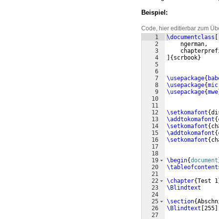
Beispiel:
Code, hier editierbar zum Üb
1
\documentclass
[
2
    ngerman,
3
    chapterpref
4
]
{
scrbook
}
5
6
7
\usepackage
{
bab
8
\usepackage
{
mic
9
\usepackage
{
mwe
10
11
12
\setkomafont
{
di
13
\addtokomafont
{
14
\setkomafont
{
ch
15
\addtokomafont
{
16
\setkomafont
{
ch
17
18
19
\begin
{
document
20
\tableofcontent
21
22
\chapter
{
Test 1
23
\Blindtext
24
25
\section
{
Abschn
26
\Blindtext
[
255
]
27