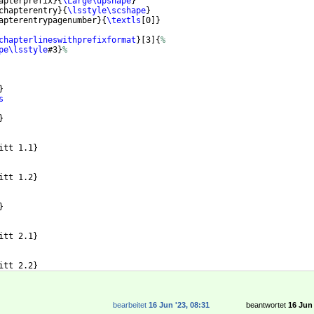
apterprefix
}
{
\Large\upshape
}
chapterentry
}
{
\lsstyle\scshape
}
apterentrypagenumber
}
{
\textls
[
0
]}
chapterlineswithprefixformat
}
[
3
]
{
%
pe\lsstyle
#3
}
%
}
s
}
itt 1.1
}
itt 1.2
}
}
itt 2.1
}
itt 2.2
}
bearbeitet
16 Jun '23, 08:31
beantwortet
16 Jun 