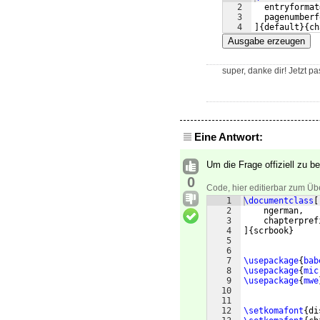
2
  entryformat
3
  pagenumberf
4
]
{
default
}
{
ch
Ausgabe erzeugen
super, danke dir! Jetzt pas
Eine Antwort:
Um die Frage offiziell zu b
0
Code, hier editierbar zum Üb
1
\documentclass
[
2
    ngerman,
3
    chapterpref
4
]
{
scrbook
}
5
6
7
\usepackage
{
bab
8
\usepackage
{
mic
9
\usepackage
{
mwe
10
11
12
\setkomafont
{
di