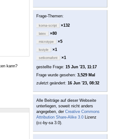
Frage-Themen:
×132
koma-script
×80
latex
×5
microtype
×1
lsstyle
×1
setkomafont
ken kann?
gestellte Frage:
15 Jun '23, 11:17
Frage wurde gesehen:
3,529 Mal
zuletzt geändert:
16 Jun '23, 08:32
Alle Beiträge auf dieser Webseite
unterliegen, soweit nicht anders
angegeben, der
Creative Commons
Attribution Share-Alike 3.0
Lizenz
(cc-by-sa 3.0).