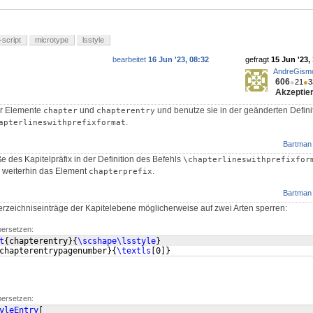
itt 2.2
}
script
microtype
lsstyle
bearbeitet
16 Jun '23, 08:32
gefragt
15 Jun '23,
AndreGism
606
●
21
●
3
Akzeptier
er Elemente
und
und benutze sie in der geänderten Defini
chapter
chapterentry
.
apterlineswithprefixformat
Bartman
e des Kapitelpräfix in der Definition des Befehls
\chapterlineswithprefixfor
r weiterhin das Element
.
chapterprefix
Bartman
rzeichniseinträge der Kapitelebene möglicherweise auf zwei Arten sperren:
bersetzen:
t
{
chapterentry
}
{
\scshape\lsstyle
}
chapterentrypagenumber
}
{
\textls
[
0
]}
bersetzen:
yleEntry
[