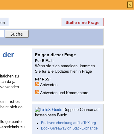
Anmelden
über
FAQ
×
fen
Stelle eine Frage
 der
Folgen dieser Frage
Per E-Mail:
Wenn sie sich anmelden, kommen
Sie für alle Updates hier in Frage
itälchen zu
Per RSS:
man da ja
Antworten
 verwenden.
Antworten und Kommentare
in -- ist es
heint sich da
Doppelte Chance auf
kostenloses Buch:
lls gesperrte
Buchverschenkung auf LaTeX.org
verzeichnis zu
Book Giveaway on StackExchange