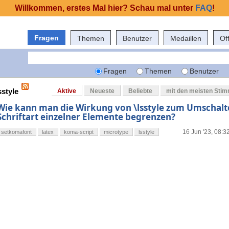
Willkommen, erstes Mal hier? Schau mal unter
FAQ
!
Fragen
Themen
Benutzer
Medaillen
Of
Fragen
Themen
Benutzer
sstyle
Aktive
Neueste
Beliebte
mit den meisten Sti
Wie kann man die Wirkung von \lsstyle zum Umschalt
Schriftart einzelner Elemente begrenzen?
16 Jun '23, 08:3
setkomafont
latex
koma-script
microtype
lsstyle