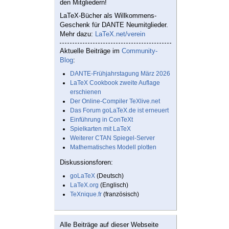
den Mitgliedern!
LaTeX-Bücher als Willkommens-
Geschenk für DANTE Neumitglieder.
Mehr dazu:
LaTeX.net/verein
Aktuelle Beiträge im
Community-
Blog
:
DANTE-Frühjahrstagung März 2026
LaTeX Cookbook zweite Auflage
erschienen
Der Online-Compiler TeXlive.net
Das Forum goLaTeX.de ist erneuert
Einführung in ConTeXt
Spielkarten mit LaTeX
Weiterer CTAN Spiegel-Server
Mathematisches Modell plotten
Diskussionsforen:
goLaTeX
(Deutsch)
LaTeX.org
(Englisch)
TeXnique.fr
(französisch)
Alle Beiträge auf dieser Webseite