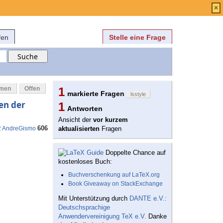
Anmelden
über
FAQ
×
fen
Stelle eine Frage
mmen
Offen
1
markierte Fragen
lsstyle
en der
1
Antworten
Ansicht der
vor kurzem
606
2
AndreGismo
aktualisierten
Fragen
Doppelte Chance auf
kostenloses Buch:
Buchverschenkung auf LaTeX.org
Book Giveaway on StackExchange
Mit Unterstützung durch
DANTE e.V.:
Deutschsprachige
Anwendervereinigung TeX e.V.
Danke