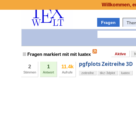
Willkommen, er
Fragen
The
Fragen markiert mit mit luatex
Aktive
pgfplots Zeitreihe 3D
2
1
11.4k
Stimmen
Antwort
Aufrufe
zeitreihe
tikz-3dplot
luatex