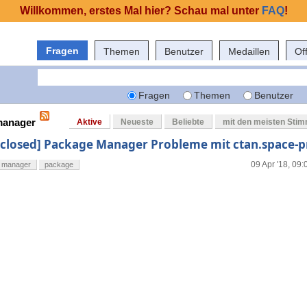
Willkommen, erstes Mal hier? Schau mal unter
FAQ
!
Fragen
Themen
Benutzer
Medaillen
Of
Fragen
Themen
Benutzer
 manager
Aktive
Neueste
Beliebte
mit den meisten Sti
[closed] Package Manager Probleme mit ctan.space-p
09 Apr '18, 09:
manager
package