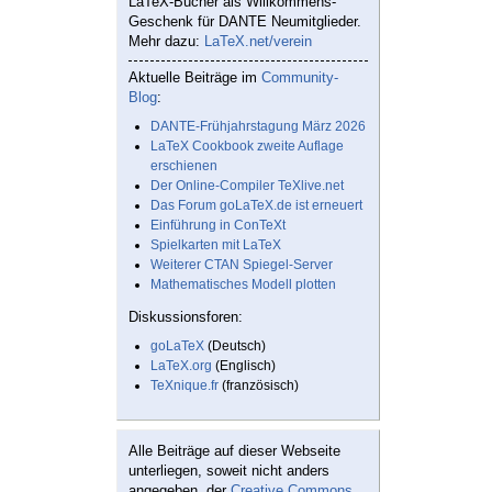
LaTeX-Bücher als Willkommens-
Geschenk für DANTE Neumitglieder.
Mehr dazu:
LaTeX.net/verein
Aktuelle Beiträge im
Community-
Blog
:
DANTE-Frühjahrstagung März 2026
LaTeX Cookbook zweite Auflage
erschienen
Der Online-Compiler TeXlive.net
Das Forum goLaTeX.de ist erneuert
Einführung in ConTeXt
Spielkarten mit LaTeX
Weiterer CTAN Spiegel-Server
Mathematisches Modell plotten
Diskussionsforen:
goLaTeX
(Deutsch)
LaTeX.org
(Englisch)
TeXnique.fr
(französisch)
Alle Beiträge auf dieser Webseite
unterliegen, soweit nicht anders
angegeben, der
Creative Commons