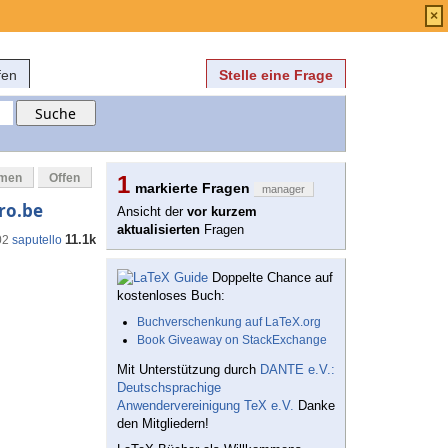
Anmelden
über
FAQ
×
fen
Stelle eine Frage
mmen
Offen
1
markierte Fragen
manager
ro.be
Ansicht der
vor kurzem
aktualisierten
Fragen
11.1k
02
saputello
Doppelte Chance auf
kostenloses Buch:
Buchverschenkung auf LaTeX.org
Book Giveaway on StackExchange
Mit Unterstützung durch
DANTE e.V.:
Deutschsprachige
Anwendervereinigung TeX e.V.
Danke
den Mitgliedern!