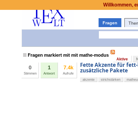
Willkommen, er
Fragen
The
Fragen markiert mit mit mathe-modus
Aktive
Fette Akzente für fe
0
1
7.4k
zusätzliche Pakete
Stimmen
Antwort
Aufrufe
akzente
strichstärken
mathe