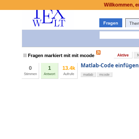
Willkommen, er
Fragen
The
Fragen markiert mit mit mcode
Aktive
Matlab-Code einfügen
0
1
13.4k
Stimmen
Antwort
Aufrufe
matlab
mcode