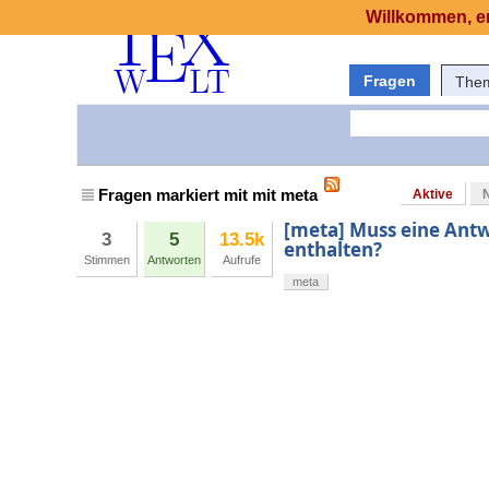
Willkommen, er
Fragen
The
Fragen markiert mit mit meta
Aktive
[meta] Muss eine Ant
3
5
13.5k
enthalten?
Stimmen
Antworten
Aufrufe
meta