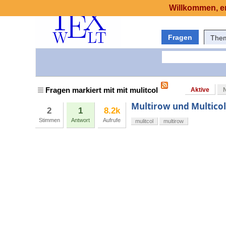
Willkommen, er
Fragen
The
Fragen markiert mit mit mulitcol
Aktive
Multirow und Multico
2
1
8.2k
Stimmen
Antwort
Aufrufe
mulitcol
multirow