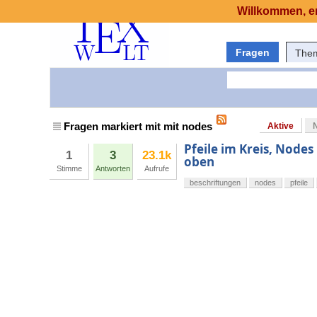
Willkommen, er
Fragen
The
Fragen markiert mit mit nodes
Aktive
Pfeile im Kreis, Nodes
1
3
23.1k
oben
Stimme
Antworten
Aufrufe
beschriftungen
nodes
pfeile