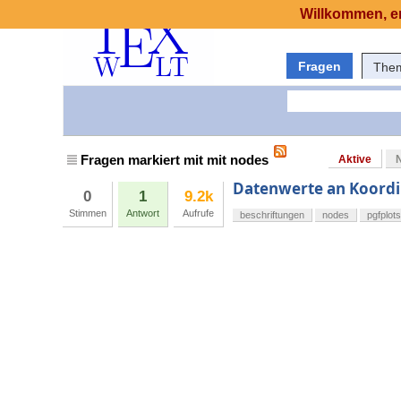
Willkommen, er
Fragen
The
Fragen markiert mit mit nodes
Aktive
Datenwerte an Koordi
0
1
9.2k
Stimmen
Antwort
Aufrufe
beschriftungen
nodes
pgfplots