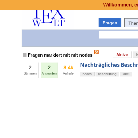
Willkommen, er
Fragen
The
Fragen markiert mit mit nodes
Aktive
Nachträgliches Beschr
2
2
8.4k
Stimmen
Antworten
Aufrufe
nodes
beschriftung
label