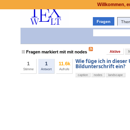
Willkommen, er
Fragen
The
Fragen markiert mit mit nodes
Aktive
Wie füge ich in diese
1
1
11.6k
Bildunterschrift ein?
Stimme
Antwort
Aufrufe
caption
nodes
landscape