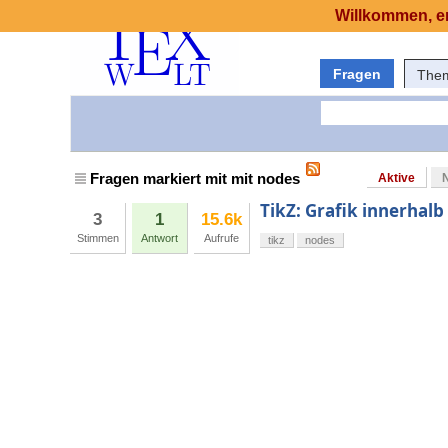
Willkommen, er
Fragen
The
Fragen markiert mit mit nodes
Aktive
TikZ: Grafik innerhalb
3
1
15.6k
Stimmen
Antwort
Aufrufe
tikz
nodes