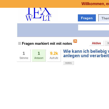
Willkommen, er
Fragen
The
Fragen markiert mit mit notes
Aktive
Wie kann ich beliebig
1
1
9.2k
anlegen und verarbei
Stimme
Antwort
Aufrufe
notes