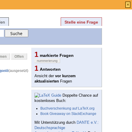
Anmelden
über
FAQ
×
fen
Stelle eine Frage
1
markierte Fragen
mmen
Offen
nummerierung
1
Antworten
gast3
(ausgesetzt)
Ansicht der
vor kurzem
aktualisierten
Fragen
Doppelte Chance auf
kostenloses Buch:
Buchverschenkung auf LaTeX.org
Book Giveaway on StackExchange
Mit Unterstützung durch
DANTE e.V.:
Deutschsprachige