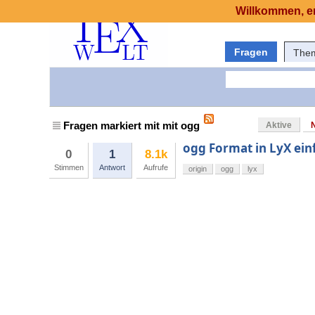
Willkommen, er
Fragen
The
Fragen markiert mit mit ogg
Aktive
ogg Format in LyX ei
0
1
8.1k
Stimmen
Antwort
Aufrufe
origin
ogg
lyx