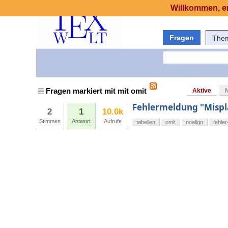
Willkommen, er
Fragen
The
Fragen markiert mit mit omit
Aktive
Fehlermeldung "Mispla
2
1
10.0k
Stimmen
Antwort
Aufrufe
tabellen
omit
noalign
fehle