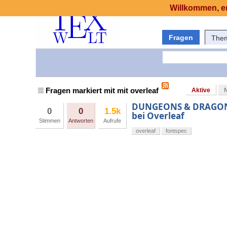
Willkommen, er
Fragen
The
Fragen markiert mit mit overleaf
Aktive
DUNGEONS & DRAGONS 5
0
0
1.5k
bei Overleaf
Stimmen
Antworten
Aufrufe
overleaf
fontspec