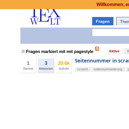
Willkommen, er
Fragen
The
Fragen markiert mit mit pagestyle
Aktive
Seitennummer in scrar
1
3
20.6k
Stimme
Antworten
Aufrufe
scrartcl
seitennummerierung