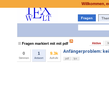
Willkommen, er
Fragen
The
Fragen markiert mit mit pdf
Aktive
Anfängerproblem: kei
0
1
9.3k
Stimmen
Antwort
Aufrufe
pdf
lyx