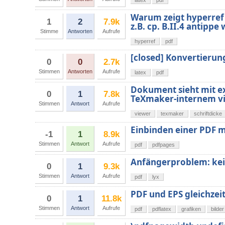
latex
pdf
Warum zeigt hyperref 
1
2
7.9k
z.B. cp. B.II.4 antippe 
Stimme
Antworten
Aufrufe
hyperref
pdf
[closed] Konvertieru
0
0
2.7k
Stimmen
Antworten
Aufrufe
latex
pdf
Dokument sieht mit ex
0
1
7.8k
TeXmaker-internem vie
Stimmen
Antwort
Aufrufe
viewer
texmaker
schriftdicke
Einbinden einer PDF m
-1
1
8.9k
Stimmen
Antwort
Aufrufe
pdf
pdfpages
Anfängerproblem: kei
0
1
9.3k
Stimmen
Antwort
Aufrufe
pdf
lyx
PDF und EPS gleichzei
0
1
11.8k
Stimmen
Antwort
Aufrufe
pdf
pdflatex
grafiken
bilder