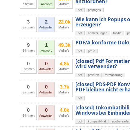
anzuordnen?
Stimme
Antwort
Aufrufe
pdf
pdfpages
Wie kann ich Popups 
3
2
22.0k
erzeugen?
Stimmen
Antworten
Aufrufe
pdf
anmerkungen
tooltip
p
PDF/A konforme Doku
9
1
49.3k
Stimmen
Antwort
Aufrufe
pdf
pdf-a
[closed] Pdf Formatie
0
0
4.8k
wird verwendet?
Stimmen
Antworten
Aufrufe
pdf
pdflatex
formatierung
[closed] PDS-PDF Kon
0
0
3.7k
PDF bleiben nicht erh
Stimmen
Antworten
Aufrufe
pdf
[closed] Inkombatibil
0
0
4.0k
Windows bei Einbinde
Stimmen
Antworten
Aufrufe
pdf
kompatibilität
adobereader