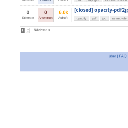
pdf
pdfpages
externe-dateien
[closed] opacity-pdf2j
0
0
6.0k
Stimmen
Antworten
Aufrufe
opacity
pdf
jpg
asymptote
Nächste »
1
2
über
|
FAQ