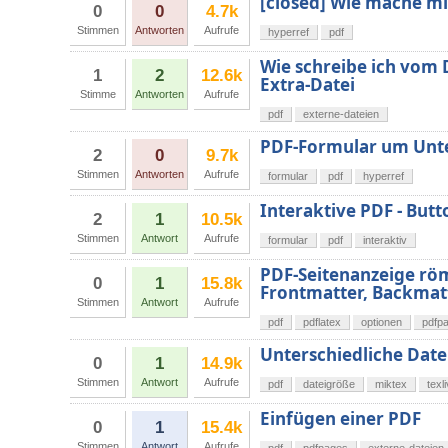
[closed] Wie mache mi
0
0
4.7k
Stimmen
Antworten
Aufrufe
hyperref
pdf
Wie schreibe ich vom
1
2
12.6k
Extra-Datei
Stimme
Antworten
Aufrufe
pdf
externe-dateien
PDF-Formular um Unte
2
0
9.7k
Stimmen
Antworten
Aufrufe
formular
pdf
hyperref
Interaktive PDF - Butt
2
1
10.5k
Stimmen
Antwort
Aufrufe
formular
pdf
interaktiv
PDF-Seitenanzeige röm
0
1
15.8k
Frontmatter, Backmat
Stimmen
Antwort
Aufrufe
pdf
pdflatex
optionen
pdfp
Unterschiedliche Date
0
1
14.9k
Stimmen
Antwort
Aufrufe
pdf
dateigröße
miktex
texl
Einfügen einer PDF
0
1
15.4k
Stimmen
Antwort
Aufrufe