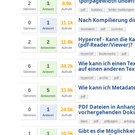
\pdfpagewidth undefi
2
1
8.9k
Stimmen
Antwort
Aufrufe
pdf
lualatex
fehler-meldungen
Nach Kompilierung di
0
1
11.1k
Stimmen
Antwort
Aufrufe
texmaker
pdf
synctex
Hyperref - Kann die 
2
2
11.8k
(pdf-Reader/Viewer)?
Stimmen
Antworten
Aufrufe
hyperref
bookmarks
pdf
Wie kann ich einen Te
6
1
34.2k
auf einen anderen Te
Stimmen
Antwort
Aufrufe
hyperref
archiv
pdf
Wie kann ich Metadate
6
5
33.8k
Stimmen
Antworten
Aufrufe
pdf
PDF Dateien in Anhang
0
1
24.6k
vorhergehenden Dok
Stimmen
Antwort
Aufrufe
latex
pdf
pdfpages
anhang
Gibt es die Möglichkei
1
1
10.5k