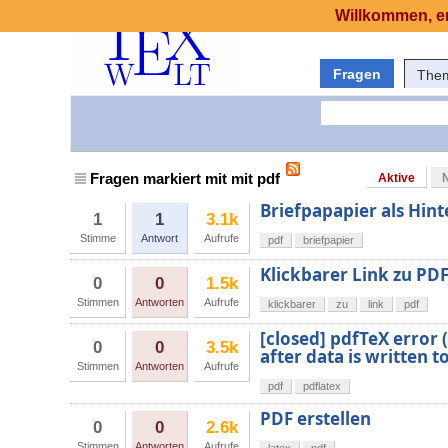
Willkommen, er
Fragen
The
Fragen markiert mit mit pdf
Aktive
Briefpapapier als Hin
1
1
3.1k
Stimme
Antwort
Aufrufe
pdf
briefpapier
Klickbarer Link zu PDF
0
0
1.5k
Stimmen
Antworten
Aufrufe
klickbarer
zu
link
pdf
[closed] pdfTeX error
0
0
3.5k
after data is written 
Stimmen
Antworten
Aufrufe
pdf
pdflatex
PDF erstellen
0
0
2.6k
Stimmen
Antworten
Aufrufe