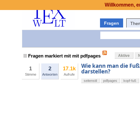
Willkommen, er
Fragen
The
Fragen markiert mit mit pdfpages
Aktive
Wie kann man die Fußz
1
2
17.1k
darstellen?
Stimme
Antworten
Aufrufe
seitenstil
pdfpages
kopf-fuß