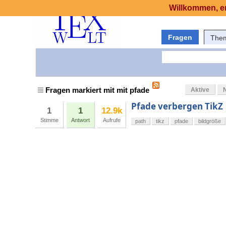
Willkommen, er
Fragen
The
Fragen markiert mit mit pfade
Aktive
Pfade verbergen TikZ
1
1
12.9k
Stimme
Antwort
Aufrufe
path
tikz
pfade
bildgröße