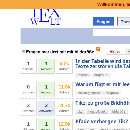
Willkommen, er
Fragen
The
Fragen markiert mit mit bildgröße
Aktive
In der Tabelle wird da
1
1
4.2k
Texte zerstören die Ta
Stimme
Antwort
Aufrufe
tabellen
bildgröße
Warum fügt er mir leer
0
1
11.8k
Stimmen
Antwort
Aufrufe
includegraphics
bildgröße
Tikz: zu große Bildhö
3
2
11.7k
Stimmen
Antworten
Aufrufe
tikz
kontrollpunkt
bildgröße
Pfade verbergen TikZ
1
1
12.9k
Stimme
Antwort
Aufrufe