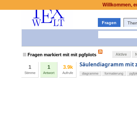
Willkommen, er
Fragen
The
Fragen markiert mit mit pgfplots
Aktive
Säulendiagramm mit z
1
1
3.9k
Stimme
Antwort
Aufrufe
diagramme
formatierung
pgfpl