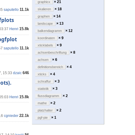
× 21
graphicx
× 18
11.1k
skalieren
35
saputello
× 14
graphen
fplots
× 13
landscape
15.8k
 03:37
Henri
× 12
balkendiagramm
pgfplot
× 9
koordinaten
× 9
xticklabels
11.1k
57
saputello
× 8
achsenbeschriftung
× 6
achsen
× 4
definitionsbereich
646
7, 15:33
dzaic
× 4
xticks
ots).
× 3
schraffur
× 3
statistik
× 2
flussdiagramm
15.8k
 05:03
Henri
× 2
mathe
× 2
platzhalter
22.1k
16
cgnieder
× 1
pgf-pie
56