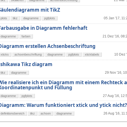
21 Mär '
tikz
skalieren
diagramme
achsenbeschriftung
Säulendiagramm mit TikZ
05 Jan '17, 11:
plots
tikz
diagramme
pgfplots
Farbausgabe in Diagramm fehlerhaft
21 Dez '16, 08:
diagramme
farben
Diagramm erstellen Achsenbeschriftung
10 Dez '
xticks
achsenbeschriftung
diagramme
pgfplots
xticklabels
Ishikawa Tikz diagram
29 Nov '16, 1
tikz
diagramme
Wie realisiere ich ein Diagramm mit einem Rechteck a
Koordinatenpunkt und Füllung
27 Aug '16, 12:
diagramme
pgfplots
Diagramm: Warum funktioniert xtick und ytick nicht?
26 Aug '16, 11:
definitionsbereich
tikz
achsen
diagramme