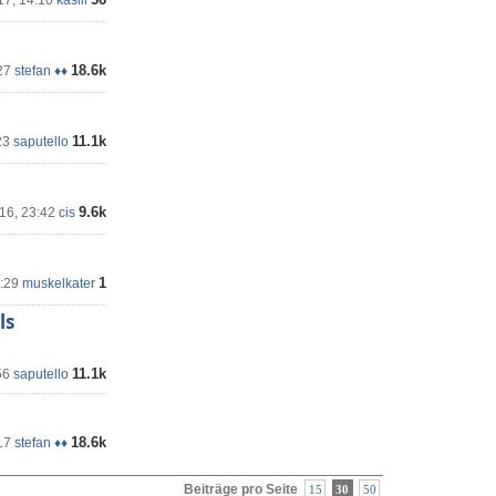
17, 14:10
kasiii
18.6k
27
stefan ♦♦
11.1k
23
saputello
9.6k
16, 23:42
cis
1
0:29
muskelkater
ls
11.1k
56
saputello
18.6k
17
stefan ♦♦
Beiträge pro Seite
15
30
50