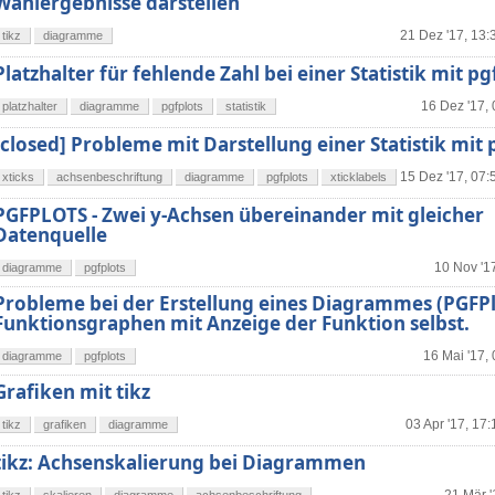
Wahlergebnisse darstellen
21 Dez '17, 13:
tikz
diagramme
Platzhalter für fehlende Zahl bei einer Statistik mit pg
16 Dez '17,
platzhalter
diagramme
pgfplots
statistik
[closed] Probleme mit Darstellung einer Statistik mit 
15 Dez '17, 07:
xticks
achsenbeschriftung
diagramme
pgfplots
xticklabels
PGFPLOTS - Zwei y-Achsen übereinander mit gleicher
Datenquelle
10 Nov '1
diagramme
pgfplots
Probleme bei der Erstellung eines Diagrammes (PGFPl
Funktionsgraphen mit Anzeige der Funktion selbst.
16 Mai '17,
diagramme
pgfplots
Grafiken mit tikz
03 Apr '17, 17:
tikz
grafiken
diagramme
tikz: Achsenskalierung bei Diagrammen