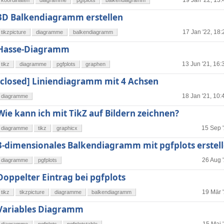
19 Jan '22, 13:
koordinaten
diagramme
pgfplots
balkendiagramm
3D Balkendiagramm erstellen
17 Jan '22, 18:
tikzpicture
diagramme
balkendiagramm
Hasse-Diagramm
13 Jun '21, 16:
tikz
diagramme
pgfplots
graphen
[closed] Liniendiagramm mit 4 Achsen
18 Jan '21, 10:
diagramme
Wie kann ich mit TikZ auf Bildern zeichnen?
15 Sep '
diagramme
tikz
graphicx
3-dimensionales Balkendiagramm mit pgfplots erstel
26 Aug 
diagramme
pgfplots
Doppelter Eintrag bei pgfplots
19 Mär 
tikz
tikzpicture
diagramme
balkendiagramm
Variables Diagramm