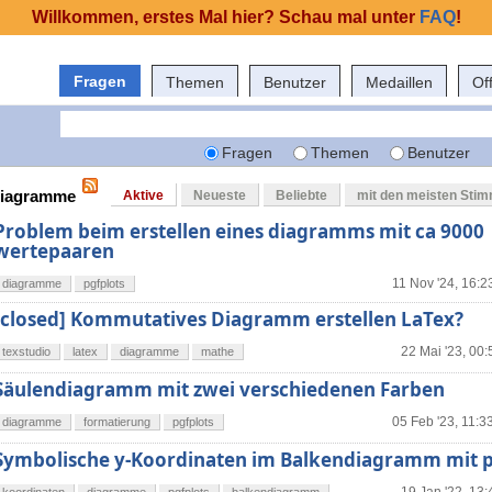
Willkommen, erstes Mal hier? Schau mal unter
FAQ
!
Fragen
Themen
Benutzer
Medaillen
Of
Fragen
Themen
Benutzer
 diagramme
Aktive
Neueste
Beliebte
mit den meisten Sti
Problem beim erstellen eines diagramms mit ca 9000
wertepaaren
11 Nov '24, 16:2
diagramme
pgfplots
[closed] Kommutatives Diagramm erstellen LaTex?
22 Mai '23, 00:
texstudio
latex
diagramme
mathe
Säulendiagramm mit zwei verschiedenen Farben
05 Feb '23, 11:3
diagramme
formatierung
pgfplots
Symbolische y-Koordinaten im Balkendiagramm mit p