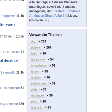
'19, 13:46
cis
Alle Beiträge auf dieser Webseite
unterliegen, soweit nicht anders
angegeben, der
Creative Commons
Attribution Share-Alike 3.0
Lizenz
11.1k
52
saputello
(cc-by-sa 3.0).
ür zwei
Verwandte Themen
15.8k
 07:15
Henri
× 734
tikz
× 299
pgfplots
41
8, 13:43
Volker
× 80
latex
ahlweise
× 54
diagramme
× 51
formatierung
× 48
farben
11.1k
13
saputello
× 40
grafiken
× 39
pgfplotstable
51
 11:30
frankeph
× 36
pfeile
× 30
tikzpicture
× 28
plots
669
11:37
Delorian
× 25
texstudio