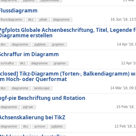
15 Mai 
diagramme
pgfplots
pgfplotstable
Flussdiagramm
16 Jun '18, 13:
flussdiagramm
tikz
pfeile
diagramme
Pgfplots Globale Achsenbeschriftung, Titel, Legende f
Diagramme erstellen
14 Apr '18,
tikz
diagramme
pgfplots
graphen
Schraffur im Diagramm
12 Apr '1
schraffur
tikz
diagramme
graphen
[closed] Tikz-Diagramm (Torten-, Balkendiagramm) w
im Hoch- oder Querformat
14 Mär '18, 09:
tikz
diagramme
landscape
pgf-pie Beschriftung und Rotation
15 Feb '18,
diagramme
pgf-pie
Achsenskalierung bei TikZ
12 Feb '18, 
diagramme
tikz
achsen
pgfplots