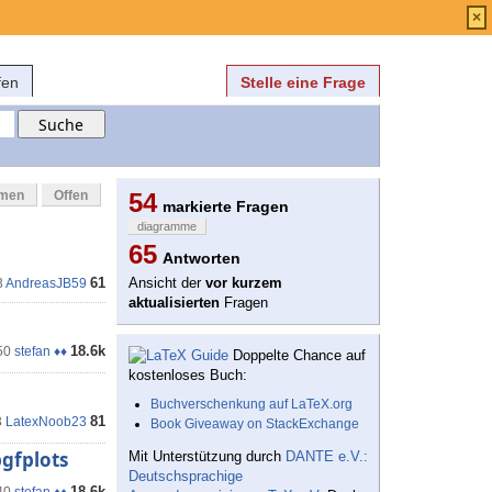
Anmelden
über
FAQ
×
fen
Stelle eine Frage
mmen
Offen
54
markierte Fragen
diagramme
65
Antworten
61
Ansicht der
vor kurzem
3
AndreasJB59
aktualisierten
Fragen
18.6k
50
stefan ♦♦
Doppelte Chance auf
kostenloses Buch:
Buchverschenkung auf LaTeX.org
81
3
LatexNoob23
Book Giveaway on StackExchange
gfplots
Mit Unterstützung durch
DANTE e.V.:
Deutschsprachige
18.6k