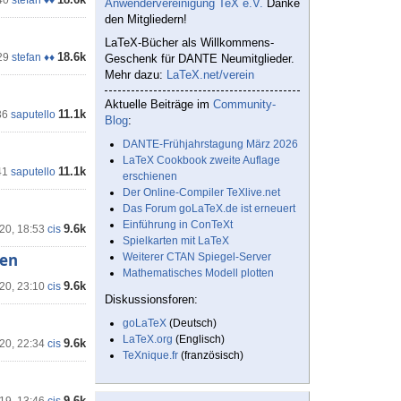
40
stefan ♦♦
Anwendervereinigung TeX e.V.
Danke
den Mitgliedern!
LaTeX-Bücher als Willkommens-
18.6k
29
stefan ♦♦
Geschenk für DANTE Neumitglieder.
Mehr dazu:
LaTeX.net/verein
Aktuelle Beiträge im
Community-
11.1k
36
saputello
Blog
:
DANTE-Frühjahrstagung März 2026
LaTeX Cookbook zweite Auflage
11.1k
41
saputello
erschienen
Der Online-Compiler TeXlive.net
Das Forum goLaTeX.de ist erneuert
Einführung in ConTeXt
9.6k
20, 18:53
cis
Spielkarten mit LaTeX
len
Weiterer CTAN Spiegel-Server
Mathematisches Modell plotten
9.6k
'20, 23:10
cis
Diskussionsforen:
goLaTeX
(Deutsch)
LaTeX.org
(Englisch)
9.6k
'20, 22:34
cis
TeXnique.fr
(französisch)
9.6k