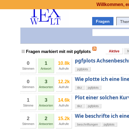
Willkommen, er
Fragen
The
Fragen markiert mit mit pgfplots
Aktive
pgfplots Achsenbesch
0
1
10.8k
Stimmen
Antwort
Aufrufe
pgfplots
Wie plotte ich eine li
0
3
12.2k
Stimmen
Antworten
Aufrufe
tikz
pgfplots
Plot einer solchen Kur
1
3
14.6k
Stimme
Antworten
Aufrufe
tikz
pgfplots
Wie beschrifte ich ein
2
2
15.2k
Stimmen
Antworten
Aufrufe
beschriftungen
pgfplots