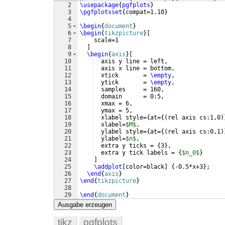
2
\usepackage
{
pgfplots
}
3
\pgfplotsset
{
compat=1.10
}
4
5
\begin
{
document
}
6
\begin
{
tikzpicture
}
[
7
    scale=1
8
]
9
\begin
{
axis
}
[
10
  axis y line = left,
11
  axis x line = bottom,
12
  xtick       = 
\empty
,
13
  ytick       = 
\empty
,
14
  samples     = 160,
15
  domain      = 0:5,
16
  xmax = 6,
17
  ymax = 5,
18
  xlabel style=
{
at=
{(
rel axis cs:1,0
)
19
  xlabel=
$M$
,
20
  ylabel style=
{
at=
{(
rel axis cs:0,1
)
21
  ylabel=
$n$
,
22
  extra y ticks = 
{
3
}
,
23
  extra y tick labels = 
{
$n_0$
}
24
]
25
\addplot
[
color=black
]
{
-0.5*x+3
}
;
26
\end
{
axis
}
27
\end
{
tikzpicture
}
28
29
\end
{
document
}
Ausgabe erzeugen
tikz
pgfplots