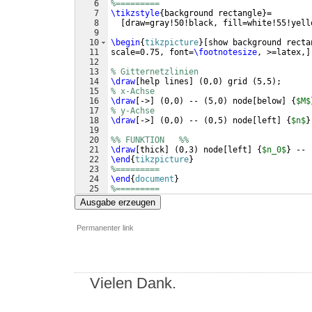
6
%=========
7
\tikzstyle
{
background rectangle
}
=
8
[
draw=gray!50!black, fill=white!55!yell
9
10
\begin
{
tikzpicture
}
[
show background recta
11
scale=0.75, font=
\footnotesize
, >=latex,
]
12
13
% Gitternetzlinien
14
\draw
[
help lines
]
(
0,0
)
 grid 
(
5,5
)
;
15
% x-Achse
16
\draw
[
->
]
(
0,0
)
 -- 
(
5,0
)
 node
[
below
]
{
$M$
17
% y-Achse 
18
\draw
[
->
]
(
0,0
)
 -- 
(
0,5
)
 node
[
left
]
{
$n$
}
19
20
%% FUNKTION   %%
21
\draw
[
thick
]
(
0,3
)
 node
[
left
]
{
$n_0$
}
 -- 
22
\end
{
tikzpicture
}
23
%=========
24
\end
{
document
}
25
%=========
Ausgabe erzeugen
Permanenter link
Vielen Dank.