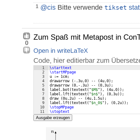
@cis
Bitte verwende
sta
1
tikset
Zum Spaß mit Metapost in ConT
0
Open in writeLaTeX
Code, hier editierbar zum Übersetz
1
\starttext
2
\startMPpage
3
u := 1cm;
4
drawarrow 
(
-.3u,0
)
 -- 
(
4u,0
)
;
5
drawarrow 
(
0,-.3u
)
 -- 
(
0,3u
)
;
6
label.bot
(
textext
(
"
$M$
"
)
, 
(
4u,0
))
;
7
label.lft
(
textext
(
"
$n$
"
)
, 
(
0,3u
))
;
8
draw 
(
0u,2u
)
 -- 
(
4u,1.5u
)
;
9
label.lft
(
textext
(
"
$n_0$
"
)
, 
(
0,2u
))
;
10
\stopMPpage
11
\stoptext
Ausgabe erzeugen