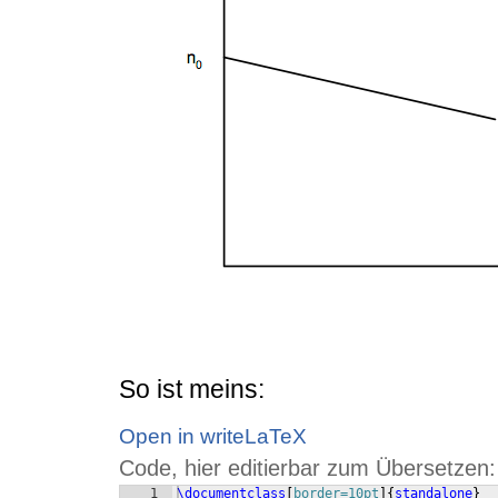
So ist meins:
Open in writeLaTeX
Code, hier editierbar zum Übersetzen:
1
\documentclass
[
border=10pt
]
{
standalone
}