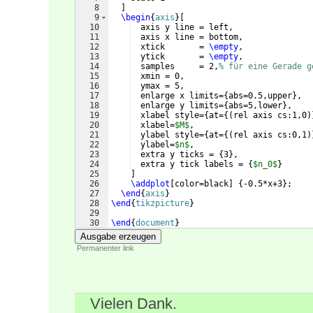
8
]
9
\begin
{
axis
}
[
10
  axis y line = left,
11
  axis x line = bottom,
12
  xtick       = 
\empty
,
13
  ytick       = 
\empty
,
14
  samples     = 2,
% für eine Gerade g
15
  xmin = 0,
16
  ymax = 5,
17
  enlarge x limits=
{
abs=0.5,upper
}
,
18
  enlarge y limits=
{
abs=5,lower
}
,
19
  xlabel style=
{
at=
{(
rel axis cs:1,0
)
20
  xlabel=
$M$
,
21
  ylabel style=
{
at=
{(
rel axis cs:0,1
)
22
  ylabel=
$n$
,
23
  extra y ticks = 
{
3
}
,
24
  extra y tick labels = 
{
$n_0$
}
25
]
26
\addplot
[
color=black
]
{
-0.5*x+3
}
;
27
\end
{
axis
}
28
\end
{
tikzpicture
}
29
30
\end
{
document
}
Ausgabe erzeugen
Permanenter link
Vielen Dank.