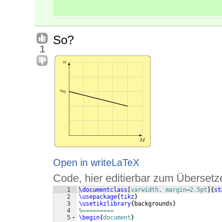
So?
1
Open in writeLaTeX
Code, hier editierbar zum Übersetz
1
\documentclass
[
varwidth, margin=2.5pt
]
{
st
2
\usepackage
{
tikz
}
3
\usetikzlibrary
{
backgrounds
}
4
%=========
5
\begin
{
document
}