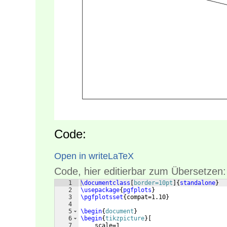
Code:
Open in writeLaTeX
Code, hier editierbar zum Übersetzen:
1
\documentclass
[
border=10pt
]
{
standalone
}
2
\usepackage
{
pgfplots
}
3
\pgfplotsset
{
compat=1.10
}
4
5
\begin
{
document
}
6
\begin
{
tikzpicture
}
[
7
    scale=1