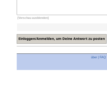
[Vorschau ausblenden]
über
|
FAQ