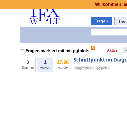
Willkommen, er
Fragen
The
Fragen markiert mit mit pgfplots
Aktive
Schnittpunkt im Diag
3
1
17.9k
Stimmen
Antwort
Aufrufe
diagramme
pgfplots