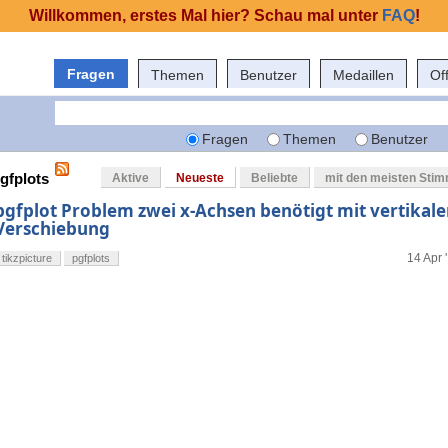
Willkommen, erstes Mal hier? Schau mal unter
FAQ
!
Fragen
Themen
Benutzer
Medaillen
Of
Fragen
Themen
Benutzer
gfplots
Aktive
Neueste
Beliebte
mit den meisten Sti
pgfplot Problem zwei x-Achsen benötigt mit vertikale
Verschiebung
14 Apr 
tikzpicture
pgfplots