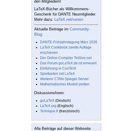
den Mitgliedern!
LaTeX-Bücher als Willkommens-
Geschenk für DANTE Neumitglieder.
Mehr dazu:
LaTeX.net/verein
Aktuelle Beiträge im
Community-
Blog
:
DANTE-Frühjahrstagung März 2026
LaTeX Cookbook zweite Auflage
erschienen
Der Online-Compiler TeXlive.net
Das Forum goLaTeX.de ist erneuert
Einführung in ConTeXt
Spielkarten mit LaTeX
Weiterer CTAN Spiegel-Server
Mathematisches Modell plotten
Diskussionsforen:
goLaTeX
(Deutsch)
LaTeX.org
(Englisch)
TeXnique.fr
(französisch)
Alle Beiträge auf dieser Webseite