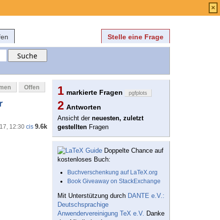
Anmelden
über
FAQ
×
fen
Stelle eine Frage
mmen
Offen
1
markierte Fragen
pgfplots
r
2
Antworten
Ansicht der
neuesten, zuletzt
9.6k
'17, 12:30
cis
gestellten
Fragen
Doppelte Chance auf
kostenloses Buch:
Buchverschenkung auf LaTeX.org
Book Giveaway on StackExchange
Mit Unterstützung durch
DANTE e.V.:
Deutschsprachige
Anwendervereinigung TeX e.V.
Danke