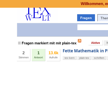
Willkommen, er
Fragen
The
Fragen markiert mit mit plain-tex
Aktive
Fette Mathematik in P
2
1
13.6k
Stimmen
Antwort
Aufrufe
tex-kern
plain-tex
schriften