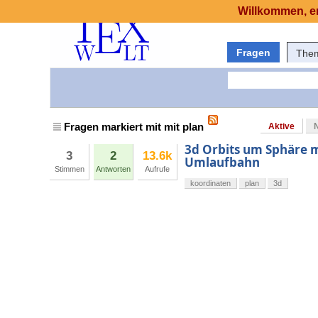
Willkommen, er
Fragen
The
Fragen markiert mit mit plan
Aktive
3d Orbits um Sphäre 
3
2
13.6k
Umlaufbahn
Stimmen
Antworten
Aufrufe
koordinaten
plan
3d