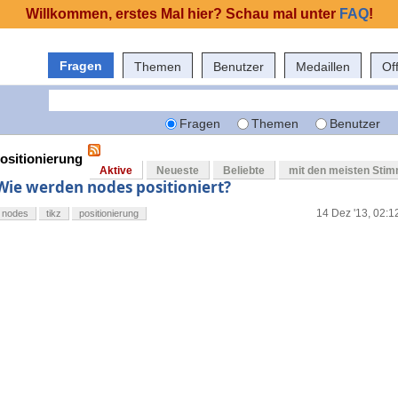
Willkommen, erstes Mal hier? Schau mal unter
FAQ
!
Fragen
Themen
Benutzer
Medaillen
Of
Fragen
Themen
Benutzer
positionierung
Aktive
Neueste
Beliebte
mit den meisten Sti
Wie werden nodes positioniert?
14 Dez '13, 02:1
nodes
tikz
positionierung