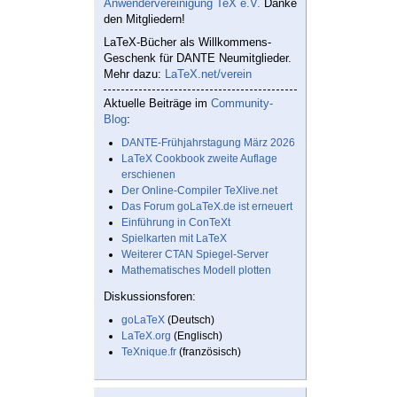
Anwendervereinigung TeX e.V.
Danke
den Mitgliedern!
LaTeX-Bücher als Willkommens-
Geschenk für DANTE Neumitglieder.
Mehr dazu:
LaTeX.net/verein
Aktuelle Beiträge im
Community-
Blog
:
DANTE-Frühjahrstagung März 2026
LaTeX Cookbook zweite Auflage
erschienen
Der Online-Compiler TeXlive.net
Das Forum goLaTeX.de ist erneuert
Einführung in ConTeXt
Spielkarten mit LaTeX
Weiterer CTAN Spiegel-Server
Mathematisches Modell plotten
Diskussionsforen:
goLaTeX
(Deutsch)
LaTeX.org
(Englisch)
TeXnique.fr
(französisch)