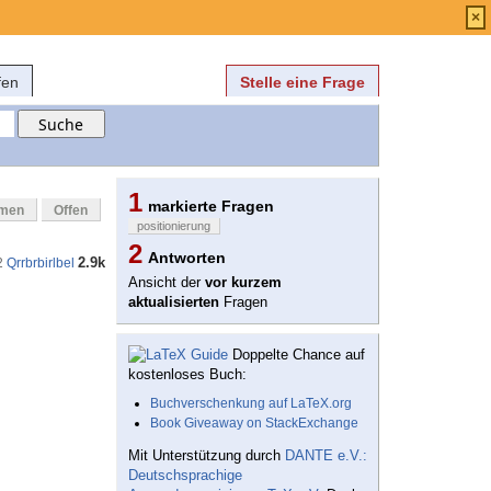
Anmelden
über
FAQ
×
fen
Stelle eine Frage
1
markierte Fragen
mmen
Offen
positionierung
2
Antworten
2.9k
2
Qrrbrbirlbel
Ansicht der
vor kurzem
aktualisierten
Fragen
Doppelte Chance auf
kostenloses Buch:
Buchverschenkung auf LaTeX.org
Book Giveaway on StackExchange
Mit Unterstützung durch
DANTE e.V.:
Deutschsprachige