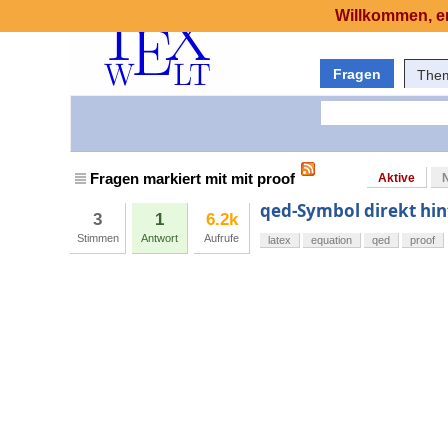
Willkommen, er
Fragen
The
Fragen markiert mit mit proof
Aktive
qed-Symbol direkt hi
3
1
6.2k
Stimmen
Antwort
Aufrufe
latex
equation
qed
proof