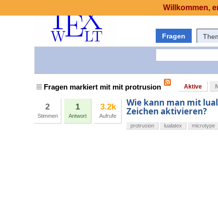
Willkommen, er
Fragen
The
Fragen markiert mit mit protrusion
Aktive
Wie kann man mit luala
2
1
3.2k
Zeichen aktivieren?
Stimmen
Antwort
Aufrufe
protrusion
lualatex
microtype