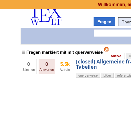
Willkommen, er
Fragen
The
Fragen markiert mit mit querverweise
Aktive
[closed] Allgemeine fr
0
0
5.5k
Tabellen
Stimmen
Antworten
Aufrufe
querverweise
bilder
referenzi