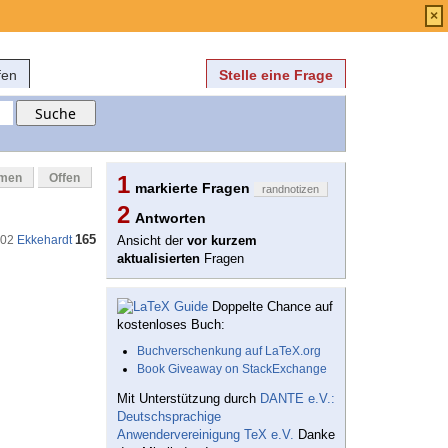
Anmelden
über
FAQ
×
fen
Stelle eine Frage
mmen
Offen
1
markierte Fragen
randnotizen
2
Antworten
165
:02
Ekkehardt
Ansicht der
vor kurzem
aktualisierten
Fragen
Doppelte Chance auf
kostenloses Buch:
Buchverschenkung auf LaTeX.org
Book Giveaway on StackExchange
Mit Unterstützung durch
DANTE e.V.:
Deutschsprachige
Anwendervereinigung TeX e.V.
Danke