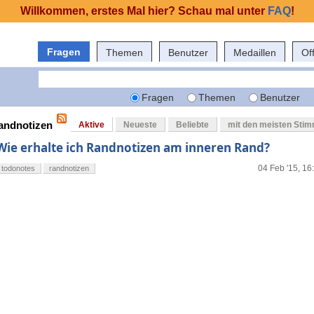
Willkommen, erstes Mal hier? Schau mal unter
FAQ
!
Fragen
Themen
Benutzer
Medaillen
Of
Fragen
Themen
Benutzer
randnotizen
Aktive
Neueste
Beliebte
mit den meisten Sti
Wie erhalte ich Randnotizen am inneren Rand?
04 Feb '15, 16
todonotes
randnotizen