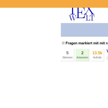
Fragen markiert mit mit 
5
2
13.5k
Stimmen
Antworten
Aufrufe