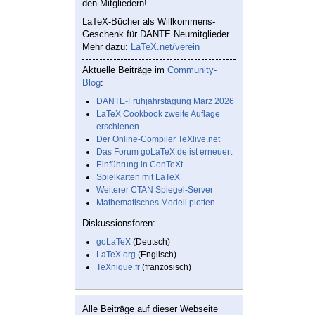
den Mitgliedern!
LaTeX-Bücher als Willkommens-
Geschenk für DANTE Neumitglieder.
Mehr dazu:
LaTeX.net/verein
Aktuelle Beiträge im
Community-
Blog
:
DANTE-Frühjahrstagung März 2026
LaTeX Cookbook zweite Auflage
erschienen
Der Online-Compiler TeXlive.net
Das Forum goLaTeX.de ist erneuert
Einführung in ConTeXt
Spielkarten mit LaTeX
Weiterer CTAN Spiegel-Server
Mathematisches Modell plotten
Diskussionsforen:
goLaTeX
(Deutsch)
LaTeX.org
(Englisch)
TeXnique.fr
(französisch)
Alle Beiträge auf dieser Webseite