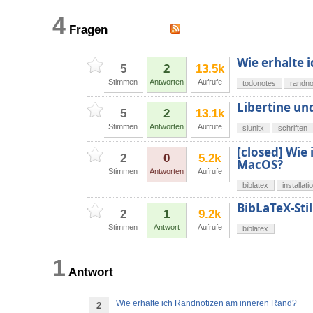
4
Fragen
Wie erhalte 
5
2
13.5k
Stimmen
Antworten
Aufrufe
todonotes
randno
Libertine und
5
2
13.1k
Stimmen
Antworten
Aufrufe
siunitx
schriften
[closed] Wie 
2
0
5.2k
MacOS?
Stimmen
Antworten
Aufrufe
biblatex
installati
BibLaTeX-Sti
2
1
9.2k
Stimmen
Antwort
Aufrufe
biblatex
1
Antwort
Wie erhalte ich Randnotizen am inneren Rand?
2