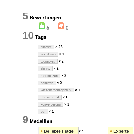
5
Bewertungen
5
0
10
Tags
× 23
biblatex
× 13
installation
× 2
todonotes
× 2
siunitx
× 2
randnotizen
× 2
schriften
× 1
wissensmanagement
× 1
office-format
× 1
konvertierung
× 1
odf
9
Medaillen
●
Beliebte Frage
●
Experte
× 4