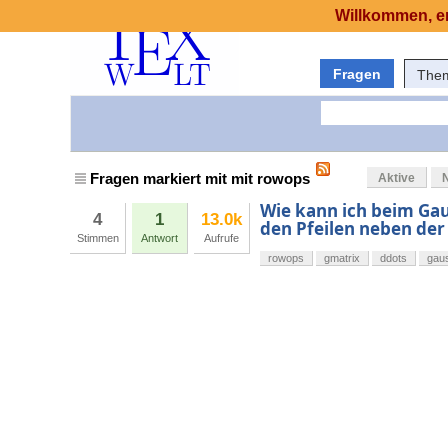
Willkommen, er
Fragen
The
Fragen markiert mit mit rowops
Aktive
Wie kann ich beim Ga
4
1
13.0k
den Pfeilen neben der
Stimmen
Antwort
Aufrufe
rowops
gmatrix
ddots
gau