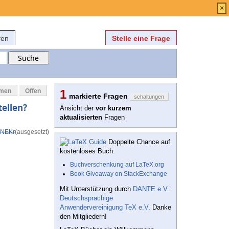
Anmelden
über
FAQ
×
fen
Stelle eine Frage
mmen
Offen
1
markierte Fragen
schaltungen
ellen?
Ansicht der
vor kurzem
aktualisierten
Fragen
NEKr
(ausgesetzt)
Doppelte Chance auf
kostenloses Buch:
Buchverschenkung auf LaTeX.org
Book Giveaway on StackExchange
Mit Unterstützung durch
DANTE e.V.:
Deutschsprachige
Anwendervereinigung TeX e.V.
Danke
den Mitgliedern!