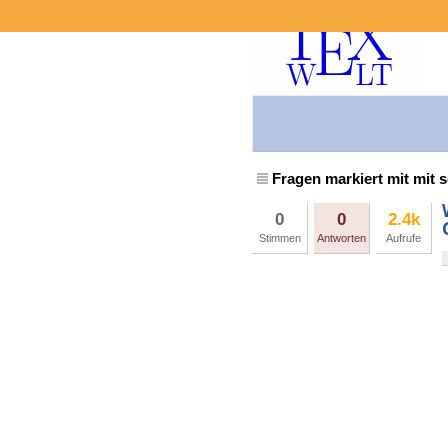
Fragen markiert mit mit 
0
0
2.4k
Stimmen
Antworten
Aufrufe