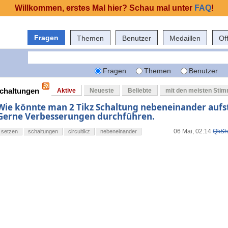
Willkommen, erstes Mal hier? Schau mal unter
FAQ
!
Fragen
Themen
Benutzer
Medaillen
Of
Fragen
Themen
Benutzer
schaltungen
Aktive
Neueste
Beliebte
mit den meisten Sti
Wie könnte man 2 Tikz Schaltung nebeneinander aufst
Gerne Verbesserungen durchführen.
06 Mai, 02:14
QkSh
setzen
schaltungen
circuitikz
nebeneinander