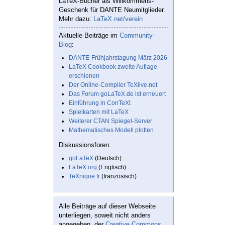
LaTeX-Bücher als Willkommens-
Geschenk für DANTE Neumitglieder.
Mehr dazu:
LaTeX.net/verein
Aktuelle Beiträge im
Community-
Blog
:
DANTE-Frühjahrstagung März 2026
LaTeX Cookbook zweite Auflage
erschienen
Der Online-Compiler TeXlive.net
Das Forum goLaTeX.de ist erneuert
Einführung in ConTeXt
Spielkarten mit LaTeX
Weiterer CTAN Spiegel-Server
Mathematisches Modell plotten
Diskussionsforen:
goLaTeX
(Deutsch)
LaTeX.org
(Englisch)
TeXnique.fr
(französisch)
Alle Beiträge auf dieser Webseite
unterliegen, soweit nicht anders
angegeben, der
Creative Commons