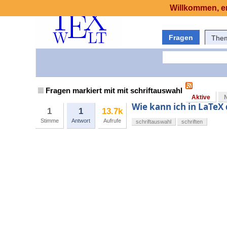
Willkommen, er
Fragen
The
Fragen markiert mit mit schriftauswahl
Aktive
Wie kann ich in LaTeX 
1
1
13.7k
Stimme
Antwort
Aufrufe
schriftauswahl
schriften