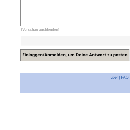
[Vorschau ausblenden]
über
|
FAQ