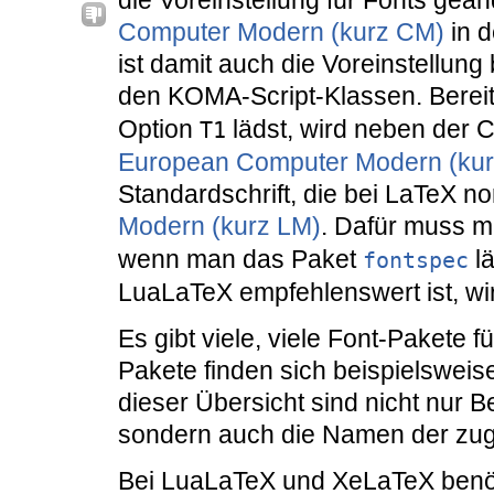
die Voreinstellung für Fonts geänd
Computer Modern (kurz CM)
in d
ist damit auch die Voreinstellun
den KOMA-Script-Klassen. Berei
Option
lädst, wird neben der C
T1
European Computer Modern (kur
Standardschrift, die bei LaTeX no
Modern (kurz LM)
. Dafür muss 
wenn man das Paket
lä
fontspec
LuaLaTeX empfehlenswert ist, wir
Es gibt viele, viele Font-Pakete f
Pakete finden sich beispielsweis
dieser Übersicht sind nicht nur B
sondern auch die Namen der zug
Bei LuaLaTeX und XeLaTeX benöt