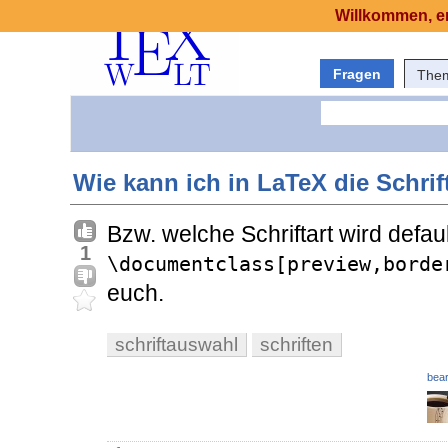
Willkommen, er
Fragen
The
Wie kann ich in LaTeX die Schri
Bzw. welche Schriftart wird defa
1
\documentclass[preview,borde
euch.
schriftauswahl
schriften
bear