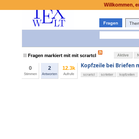
Willkommen, er
Fragen
The
Fragen markiert mit mit scrartcl
Aktive
Kopfzeile bei Briefen m
0
2
12.3k
Stimmen
Antworten
Aufrufe
scrartcl
scrletter
kopfzeilen