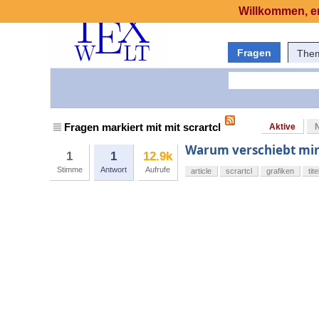
Willkommen, er
Fragen
The
Fragen markiert mit mit scrartcl
Aktive
Warum verschiebt mir 
1
1
12.9k
Stimme
Antwort
Aufrufe
article
scrartcl
grafiken
tit