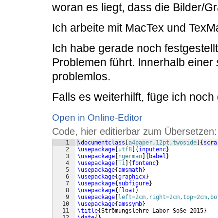
woran es liegt, dass die Bilder/
Ich arbeite mit MacTex und TexM
Ich habe gerade noch festgestellt,
Problemen führt. Innerhalb einer
problemlos.
Falls es weiterhilft, füge ich noc
Open in Online-Editor
Code, hier editierbar zum Übersetzen:
1
\documentclass
[
a4paper,12pt,twoside
]
{
scra
2
\usepackage
[
utf8
]
{
inputenc
}
3
\usepackage
[
ngerman
]
{
babel
}
4
\usepackage
[
T1
]
{
fontenc
}
5
\usepackage
{
amsmath
}
6
\usepackage
{
graphicx
}
7
\usepackage
{
subfigure
}
8
\usepackage
{
float
}
9
\usepackage
[
left=2cm,right=2cm,top=2cm,bo
10
\usepackage
{
amssymb
}
11
\title
{
Strömungslehre Labor SoSe 2015
}
12
\date
{
}