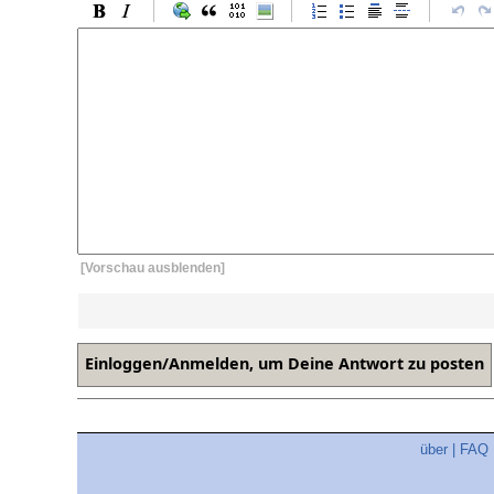
[Vorschau ausblenden]
über
|
FAQ