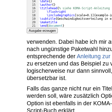
14
\date
{
}
15
\author
{
}
16
\titlehead
{
% siehe KOMA-Script-Anleitung
17
\flushright
18
\includegraphics
[
scale=0.1
]
{
example-i
19
\subtitle
{
Geschwindigkeitsverteilung in e
20
\maketitle
21
\end
{
document
}
Ausgabe erzeugen
verwenden. Dabei habe ich mir a
nach ungünstige Paketwahl hinzu
entsprechende der
Anleitung zur
zu ersetzen und das Beispiel zu v
logischerweise nur dann sinnvoll,
übersetzbar ist.
Falls das ganze nicht nur ein Tite
werden soll, wäre zusätzlich Opt
Option ist ebenfalls in der KOMA
Script-Buch erklärt.