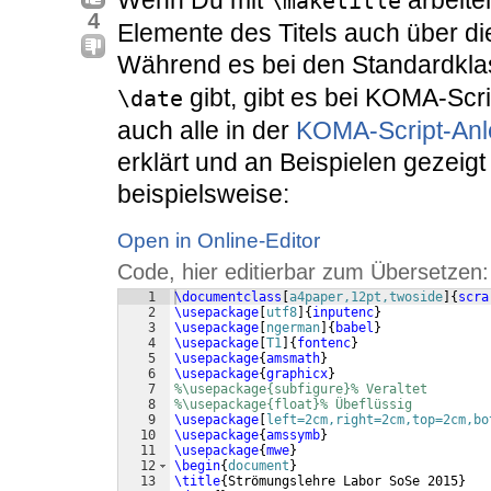
Wenn Du mit
arbeiten
\maketitle
4
Elemente des Titels auch über die
Während es bei den Standardkl
gibt, gibt es bei KOMA-Scr
\date
auch alle in der
KOMA-Script-Anl
erklärt und an Beispielen gezei
beispielsweise:
Open in Online-Editor
Code, hier editierbar zum Übersetzen:
1
\documentclass
[
a4paper,12pt,twoside
]
{
scra
2
\usepackage
[
utf8
]
{
inputenc
}
3
\usepackage
[
ngerman
]
{
babel
}
4
\usepackage
[
T1
]
{
fontenc
}
5
\usepackage
{
amsmath
}
6
\usepackage
{
graphicx
}
7
%\usepackage{subfigure}% Veraltet  
8
%\usepackage{float}% Übeflüssig
9
\usepackage
[
left=2cm,right=2cm,top=2cm,bo
10
\usepackage
{
amssymb
}
11
\usepackage
{
mwe
}
12
\begin
{
document
}
13
\title
{
Strömungslehre Labor SoSe 2015
}