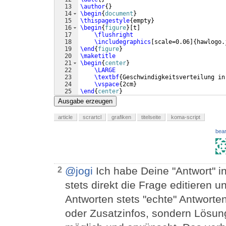
13
\author
{
}
14
\begin
{
document
}
15
\thispagestyle
{
empty
}
16
\begin
{
figure
}
[
t
]
17
\flushright
18
\includegraphics
[
scale=0.06
]
{
hawlogo.
19
\end
{
figure
}
20
\maketitle
21
\begin
{
center
}
22
\LARGE
23
\textbf
{
Geschwindigkeitsverteilung in
24
\vspace
{
2cm
}
25
\end
{
center
}
Ausgabe erzeugen
article
scrartcl
grafiken
titelseite
koma-script
bear
@jogi
Ich habe Deine "Antwort" in
2
stets direkt die Frage editieren 
Antworten stets "echte" Antwort
oder Zusatzinfos, sondern Lösunge