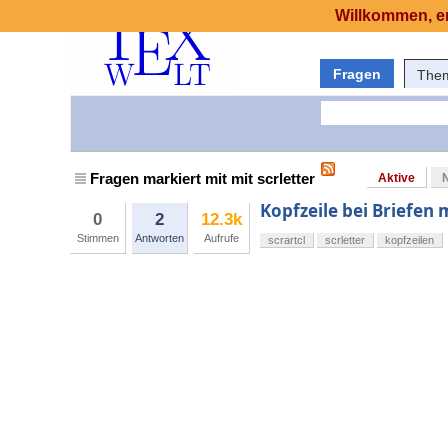
Willkommen, er
Fragen
The
Fragen markiert mit mit scrletter
Aktive
Kopfzeile bei Briefen m
0
2
12.3k
Stimmen
Antworten
Aufrufe
scrartcl
scrletter
kopfzeilen