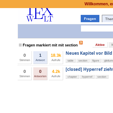
Willkommen, er
Fragen
The
Fragen markiert mit mit section
Aktive
Neues Kapitel vor Bil
0
1
18.3k
Stimmen
Antwort
Aufrufe
table
section
figure
gleitu
[closed] Hyperref zieh
0
0
4.2k
Stimmen
Antworten
Aufrufe
chapter
hyperref
section